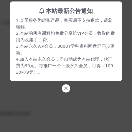
本站最新公告通知
1.会员服务为虚拟产品，购买后不支持退款，请您
.mp4
理解。
2.本站的所有课程均免费分享给VIP会员，收取的费
用为收集手工费。
3.本站永久VIP会员，3000T学科资料网盘群同步更
新。
4.加入本站永久会员，即自动成为本站代理，代理
费为30元。每推广一个下级永久会员，可得（109-
30=79元）。
实验综合.pdf