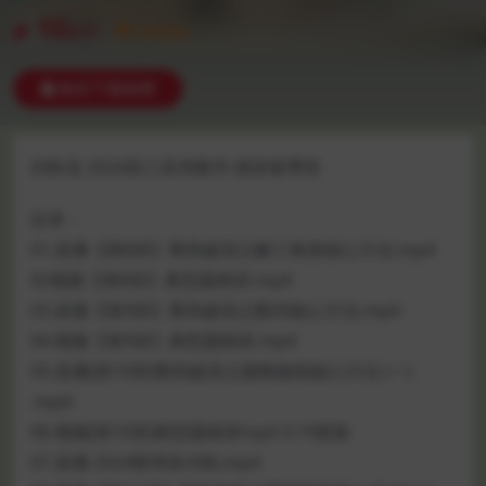
10
金币
VIP折扣
购买下载权限
刘秋龙 2024高三高考数学 精讲春季班
目录：
01.直播【第8讲】乘风破浪之解三角形核心方法.mp4
02视频【第8讲】典型题精讲.mp4
03.直播【第9讲】乘风破浪之数列核心方法.mp4
04.视频【第9讲】典型题精讲.mp4
05.直播[第10讲]乘风破浪之圆锥曲线核心方法 (一)
.mp4
06.视频[第10讲]典型题精讲mp4 3.19更新
07.直播·2024模考前冲刺.mp4