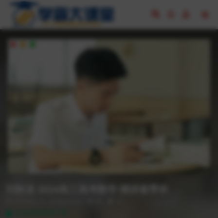
刘秋龙 2024高三高考数学 精讲春季班
2024-05-13
精品资源
80
10
本资源需权限下载