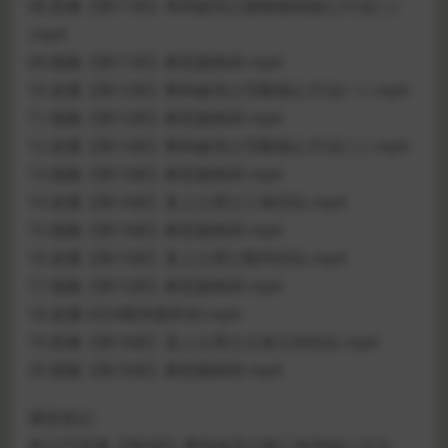
08.直播【第11讲】乖风破浪之圆锥曲线核心方法(二)
.mp4
09.视频【第11讲】典型题精讲.mp4
10.直播【第12讲】乘风破浪之导数核心方法(一) .mp4
11.视频【第12讲】典型题精讲.mp4
12.直播【第13讲】乘风破浪之导数核心方法(二) .mp4
13.视频【第13讲】典型题精讲.mp4
14.直播【第14讲】直上云霄之三角综合.mp4
15.视频【第14讲】典型题精讲.mp4
16.直播【第15讲】直上云霄之数列综合.mp4
17.视频【第15讲】典型题精讲.mp4
18.直播·2024模考题串讲.mp4
19.直播【第16讲】直上云霄之立体几何综合.mp4
20.视频【第16讲】典型题精讲.mp4
课堂笔记:
第15节直播【第8讲】乘风破浪之解三角形核心方法