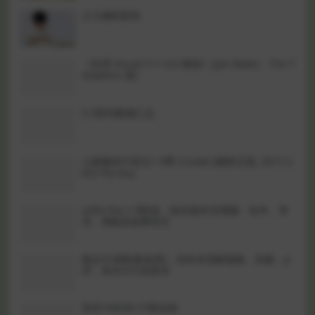
少儿编程套装
《实用 Visual C++ 6.0 教程》[Jon Bates、Tim T
ompkins 著]
5·3系列教辅汇总
小猪佩奇中英文1-9季 Cricket (蟋蟀王国, 2017-2
022 Fly Guy
Little Fox 1-9阶段，较全版本含视频、绘本、单
词、测验及故事原文
最全牛津树(童老师)，含绘本讲解视频，音频，p
df，单词卡计划表等
英语1000词-57级动画