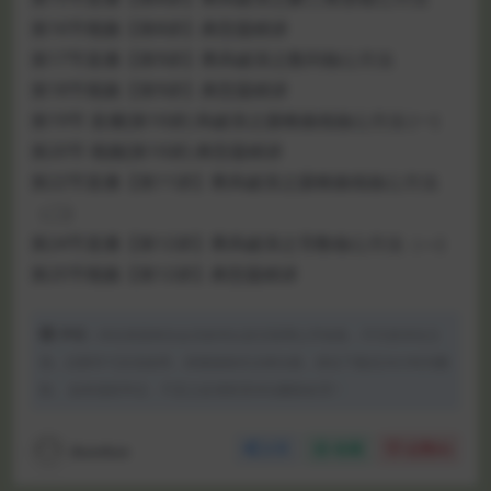
第16节视频【第8讲】典型题精讲
第17节直播【第9讲】乘风破浪之数列核心方法
第18节视频【第9讲】典型题精讲
第19节 直播[第10讲] 风破浪之圆锥曲线核心方法 (一)
第20节 视频[第10讲] 典型题精讲
第22节直播【第11讲】乘风破浪之圆锥曲线核心方法
（二)
第24节直播【第12讲】乘风破浪之导数核心方法（—)
第25节视频【第12讲】典型题精讲
声明：
本站资源来自会员发布以及互联网公开收集，不代表本站立
场，仅限学习交流使用，请遵循相关法律法规，请在下载后24小时内删
除。 如有侵权争议、不妥之处请联系本站删除处理！
duoduo
分享
收藏
点赞(
0
)