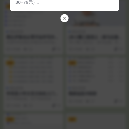
30=79元）。
VIP
VIP
精品资源
精品资源
粥左罗教你从零开始学写作完
[​米小圈三国演义（喜马拉雅）
结版
音频课程120集（完结）]
此课件来自粥左罗教你从零开始学
[​米小圈三国演义（喜马拉雅）音频
写作完结版， 如果你还是纠结于如
课程120集（完结）] 文件目录 第0
5 年前
22
10
6 年前
20
10
何写作入门,此课件...
1回：桃...
VIP
VIP
精品资源
精品资源
学而思小学文言文轻松入门小
围棋低段冲刺班
古文课程
五千年的足迹，五千年的历史，五
3 年前
27
10
千年的文化，五千年的智慧，盘古
5 年前
25
10
开天地、女娲造人、大...
VIP
VIP