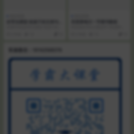
精品资源
精品资源
好芳法课堂-给孩子的主持与口
田英章每日一字楷书教程
才课
此课件来自好芳法课堂-给孩子的主
田英章的书法主要是学习民国时候
持与口才课，王芳老师的八节课让
的一位大家,这个人叫做王维贤。关
5 年前
14
10
5 年前
15
10
孩子敢于表达、学会...
于这一点,田蕴章先...
客服微信：18162568376