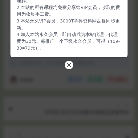
理解。
├──17.带电粒子在磁场中的复杂运动.mp4366.95M
2.本站的所有课程均免费分享给VIP会员，收取的费
├──18.【赠】回旋加速器全面分析.mp4139.34M
用为收集手工费。
3.本站永久VIP会员，3000T学科资料网盘群同步更
├──19.带电粒子在复合场中的运动.mp4321.71M
新。
└──20.期末复习暨主题班会.mp4322.70M
4.加入本站永久会员，即自动成为本站代理，代理
费为30元。每推广一个下级永久会员，可得（109-
30=79元）。
声明：
本站资源来自会员发布以及互联网公开收集，不代表本站立
场，仅限学习交流使用，请遵循相关法律法规，请在下载后24小时内删
除。 如有侵权争议、不妥之处请联系本站删除处理！
学霸君
分享
收藏
点赞(
0
)
上一篇
学而思 四升五年级数学奥数竞赛夏季班
下一篇