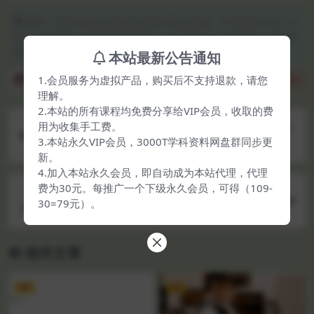
声明：
本站资源来自会员发布以及互联网公开收集，不代表本站立场，仅
限学习交流使用，请遵循相关法律法规，请在下载后24小时内删除。 如有侵
权争议、不妥之处请联系本站删除处理！
本站最新公告通知
1.会员服务为虚拟产品，购买后不支持退款，请您
学霸君
分享
收藏
点赞(
0
)
理解。
2.本站的所有课程均免费分享给VIP会员，收取的费
用为收集手工费。
上一篇
3.本站永久VIP会员，3000T学科资料网盘群同步更
2018年质心寒假生物联赛刷题—千题千练模块题
新。
【10讲】反复练
4.加入本站永久会员，即自动成为本站代理，代理
费为30元。每推广一个下级永久会员，可得（109-
下一篇
30=79元）。
2020赛季生物初赛刷题直播课【16讲】质心技能提
高视频大全
相关文章
VIP
VIP