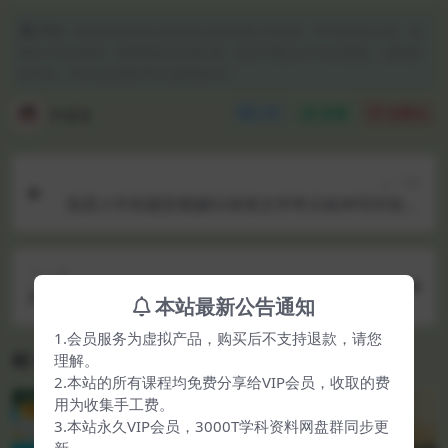
声明：
本站资源来自会员发布以及互联网公开收集，不代表本站立场，仅
限学习交流使用，请遵循相关法律法规，请在下载后24小时内删除。 如有侵
权争议、不妥之处请联系本站删除处理！
学霸君
分享
收藏
点赞(
0
)
上一篇
高思小升初题型视频02讲座文学常识各种写作技巧
大全
下一篇
高思小升初题型视频03阅读技巧加答题规范类总结
本站最新公告通知
视频
1.会员服务为虚拟产品，购买后不支持退款，请您
相关文章
理解。
2.本站的所有课程均免费分享给VIP会员，收取的费
用为收集手工费。
VIP
VIP
3.本站永久VIP会员，3000T学科资料网盘群同步更