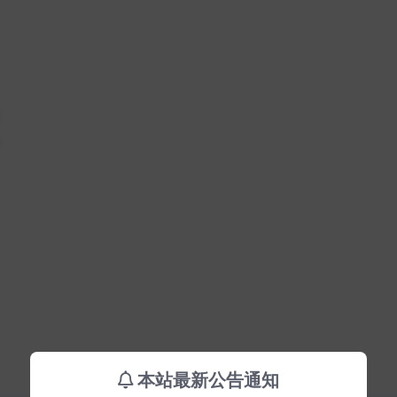
本站最新公告通知