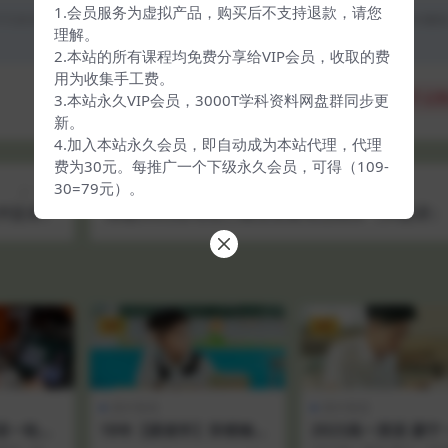
1.会员服务为虚拟产品，购买后不支持退款，请您
不代表本站立场，仅限学习交流使用，请遵循相关法律法规，请在下载后24小时内删
理解。
2.本站的所有课程均免费分享给VIP会员，收取的费
用为收集手工费。
3.本站永久VIP会员，3000T学科资料网盘群同步更
分享
收藏
点赞
新。
4.加入本站永久会员，即自动成为本站代理，代理
费为30元。每推广一个下级永久会员，可得（109-
30=79元）。
上一篇
下一篇
押题课）
高途2022高考高三物理张展博点睛班（押题课）
VIP
VIP
高中英语
高中英语
英语一轮复
18年【跟谁学】宋维钢丨
2023高一英语 聂宁
ppt课件
词霸天下38000词汇速记
暑假班 秋季班