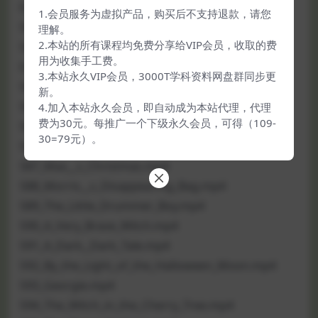
Eye_View_of_Washington_D.C..mp4
1.会员服务为虚拟产品，购买后不支持退款，请您
S81_Madam_President.mp4
理解。
2.本站的所有课程均免费分享给VIP会员，收取的费
S82_I_Could_Do_that-
用为收集手工费。
Esther_Morris_Gets_Women_the_Vote.mp4
3.本站永久VIP会员，3000T学科资料网盘群同步更
S83_The_Night_Before_Christmas.mp4
新。
S84_Seven_Candies_for_Kwanzaa.mp4
4.加入本站永久会员，即自动成为本站代理，代理
费为30元。每推广一个下级永久会员，可得（109-
S85_In_the_Month_of_Kislev.mp4
30=79元）。
S86_Too_Many_Tamales.mp4
S87_Max__s_Christmas.mp4
S88_Morris__s_Disappearing_Bag.mp4
S89_The_Little_Drummer_Boy.mp4
S90_A_Very_Brave_Witch.mp4
S91_A_Dark,_Dark_Tale.mp4
S92_By_the_Light_of_the_Halloween_Moon.mp4
S93_Georgie.mp4
S94_The_Witch_in_the_Cherry_Tree.mp4