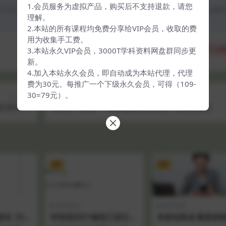
1.会员服务为虚拟产品，购买后不支持退款，请您
不代表本站立场，仅限学习交流使用，请遵循相关法律法规，请在下载后24小时内删
理解。
2.本站的所有课程均免费分享给VIP会员，收取的费
用为收集手工费。
3.本站永久VIP会员，3000T学科资料网盘群同步更
分享
收藏
点赞
新。
4.加入本站永久会员，即自动成为本站代理，代理
费为30元。每推广一个下级永久会员，可得（109-
30=79元）。
上一篇
下一篇
美哲系列课
跟谁学-褚连一 褚帅超新概念英语飞跃班课程
程
VIP
VIP
初中语文
初中语文
击【34
学而思2021春初三语文阅
有道包君成 素质讲
大全汇总
读写作直播班视频课程
集