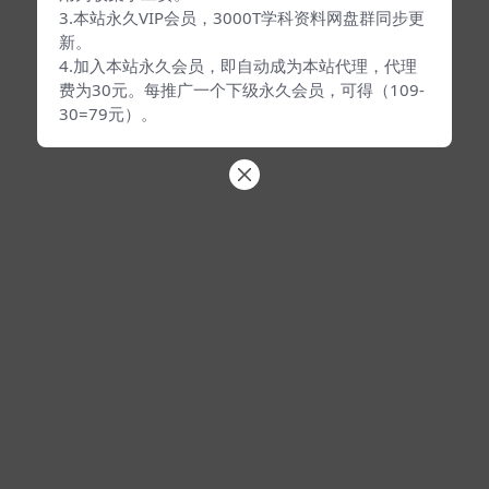
3.本站永久VIP会员，3000T学科资料网盘群同步更
新。
4.加入本站永久会员，即自动成为本站代理，代理
费为30元。每推广一个下级永久会员，可得（109-
30=79元）。