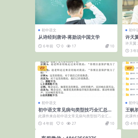
初中语文
初中
从诗经到唐诗-蒋勋说中国文学
许天翼
许天翼 
6 年前
0
17
10
讲阅读小
3 年
VIP
VIP
初中语文
初中
初中语文常见病句类型技巧全汇总
王帆
（doc文档）
（20
此课件来自初中语文常见病句类型技巧全汇总
此课件
（doc文档），知识点覆盖全面，讲解细致...
（201
4 年前
0
27
10
4 年