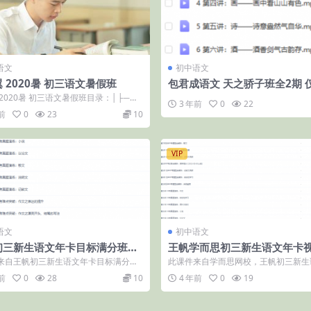
语文
初中语文
 2020暑 初三语文暑假班
包君成语文 天之骄子班全2期 
币
2020暑 初三语文暑假班目录：│├─第1
3 年前
0
22
说阅读重点精讲.mp4...
前
0
23
10
VIP
语文
初中语文
初三新生语文年卡目标满分班
王帆学而思初三新生语文年卡
14年版本语文版64课时)
程（苏教版目标满分班高清视
来自王帆初三新生语文年卡目标满分班
此课件来自学而思网校，王帆初三新生
4年版本语文版64课时)，课程包...
卡视频课程（苏教版目标满分班高清视
前
0
28
10
4 年前
0
19
频）。...