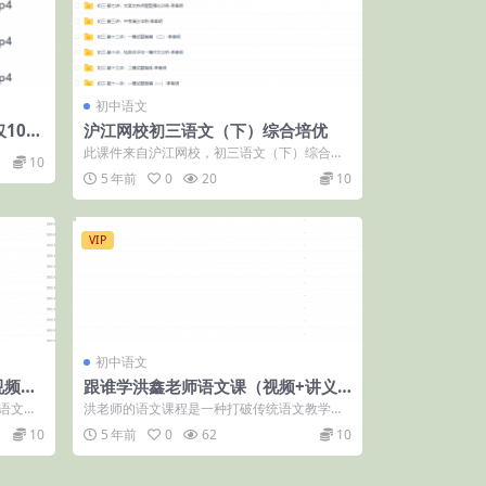
初中语文
仅10盘
沪江网校初三语文（下）综合培优
此课件来自沪江网校，初三语文（下）综合培
10
优。此课件以单元的形式进行教学，从古
5 年前
0
20
10
文、...
VIP
初中语文
视频课
跟谁学洪鑫老师语文课（视频+讲义
频）
+习题）
语文年
洪老师的语文课程是一种打破传统语文教学的
“新语文”。他并不按照传统的语文教学模式...
10
5 年前
0
62
10