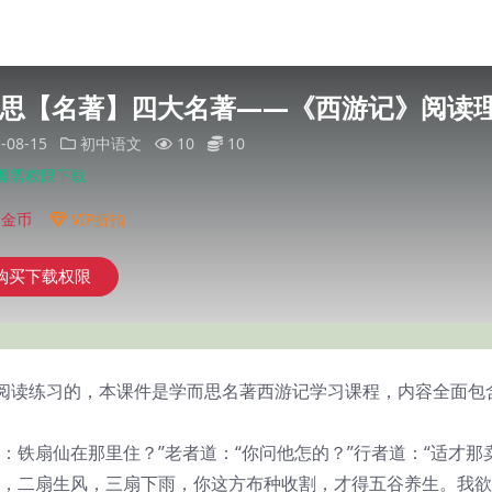
思【名著】四大名著——《西游记》阅读
-08-15
初中语文
10
10
源需权限下载
0
金币
VIP折扣
购买下载权限
阅读练习的，本课件是学而思名著西游记学习课程，内容全面包
：铁扇仙在那里住？”老者道：“你问他怎的？”行者道：“适才那
火，二扇生风，三扇下雨，你这方布种收割，才得五谷养生。我