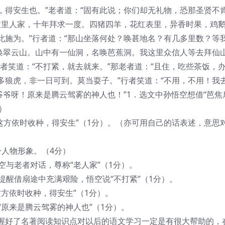
，得安生也。”老者道：“固有此说；你们却无礼物，恐那圣贤不
我这里人家，十年拜求一度。四猪四羊，花红表里，异香时果，鸡
此施为。”行者道：“那山坐落何处？唤甚地名？有几多里数？等
名唤翠云山。山中有一仙洞，名唤芭蕉洞。我这里众信人等去拜仙
者笑道：“不打紧，就去就来。”那老者道：“且住，吃些茶饭，
多狼虎，非一日可到。莫当耍子。”行者笑道：“不用，不用！我
爷爷呀！原来是腾云驾雾的神人也！”1．选文中孙悟空想借“芭焦
）
使这方依时收种，得安生”（1分）。（亦可用自己的话表述，意思
一人物形象。（4分）
空与老者对话，尊称“老人家”（1分）。
提醒借扇途中充满艰险，悟空说“不打紧”（1分）。
这方依时收种，得安生”（1分）。
“原来是腾云驾雾的神人也”（1分）。
握好了名著阅读知识点对以后的语文学习一定是有很大帮助的，