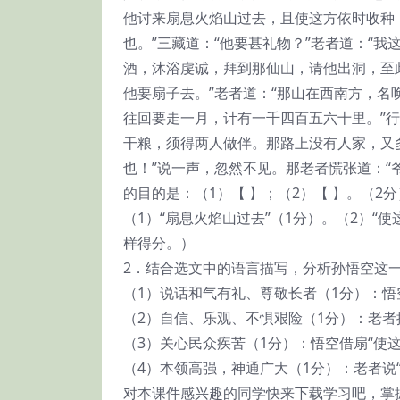
他讨来扇息火焰山过去，且使这方依时收种
也。”三藏道：“他要甚礼物？”老者道：“
酒，沐浴虔诚，拜到那仙山，请他出洞，至
他要扇子去。”老者道：“那山在西南方，
往回要走一月，计有一千四百五六十里。”行
干粮，须得两人做伴。那路上没有人家，又
也！”说一声，忽然不见。那老者慌张道：“
的目的是：（1）【 】；（2）【 】。（2分
（1）“扇息火焰山过去”（1分）。（2）“
样得分。）
2．结合选文中的语言描写，分析孙悟空这
（1）说话和气有礼、尊敬长者（1分）：悟
（2）自信、乐观、不惧艰险（1分）：老者
（3）关心民众疾苦（1分）：悟空借扇“使
（4）本领高强，神通广大（1分）：老者说
对本课件感兴趣的同学快来下载学习吧，掌