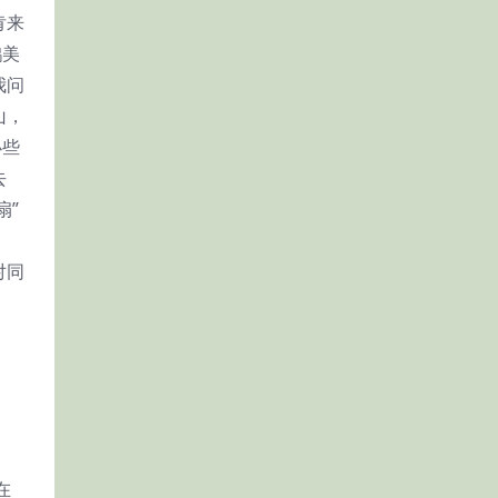
肯来
鹅美
我问
山，
办些
去
扇”
对同
在